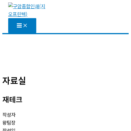
콘
텐
츠
로
건
너
뛰
기
자료실
재테크
작성자
왕팀장
작성일