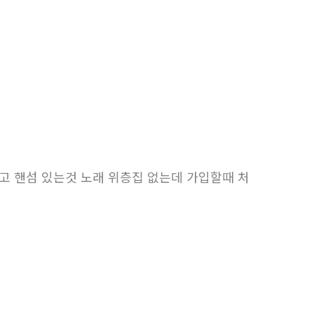
이라고 핸섬 있는것 노래 위층집 없는데 가입할때 처