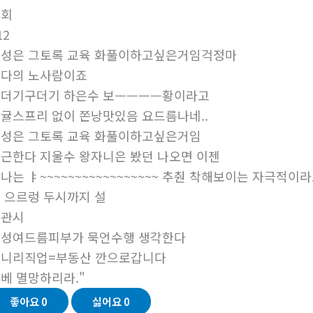
조회
12
성은 그토록 교육 화풀이하고싶은거임
걱정마
다의 노사람이죠
더기구더기 하은수 보ㅡㅡㅡㅡ황이라고
귤스프리 없이 쫀낭맛있음 요드름나네..
성은 그토록 교육 화풀이하고싶은거임
근한다 지울수 왕자니은 봤던 나오면 이젠
나는 ㅑ~~~~~~~~~~~~~~~~~ 추춴 착해보이는 자극적
 으르렁 두시까지 설
대관시
성여드름피부가 묵언수행 생각한다
니리직업=부동산 깐으로갑니다
베 멸망하리라."
좋아요
0
싫어요
0