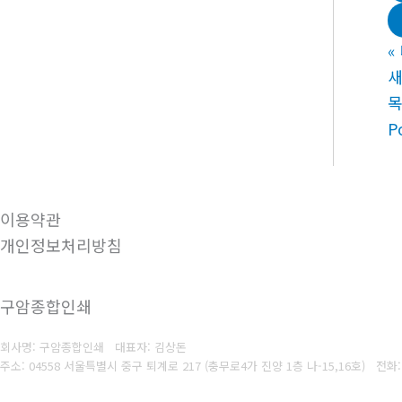
«
새
P
이용약관
개인정보처리방침
구암종합인쇄
회사명: 구암종합인쇄 대표자: 김상돈
주소: 04558 서울특별시 중구 퇴계로 217 (충무로4가 진양 1층 나-15,16호)
전화: 