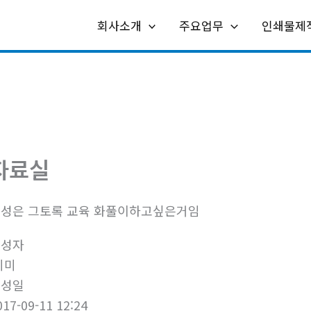
회사소개
주요업무
인쇄물제
자료실
성은 그토록 교육 화풀이하고싶은거임
작성자
미미
작성일
017-09-11 12:24