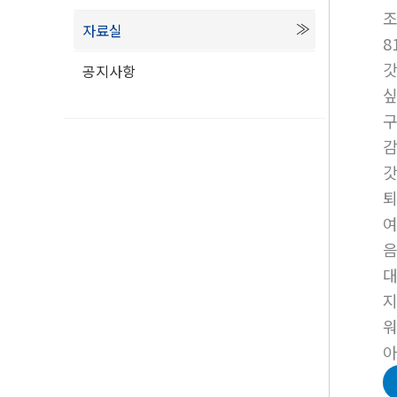
자료실
8
갓
공지사항
싶
구
감
갓
퇴
여
음
지
워
아