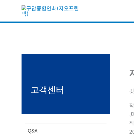
콘
텐
츠
로
건
너
뛰
기
고객센터
갓
,
Q&A
2